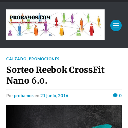
CALZADO
,
PROMOCIONES
Sorteo Reebok CrossFit
Nano 6.0.
por
probamos
en
21 junio, 2016
0