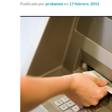
Publicado
por
probamos
en
17 febrero, 2015