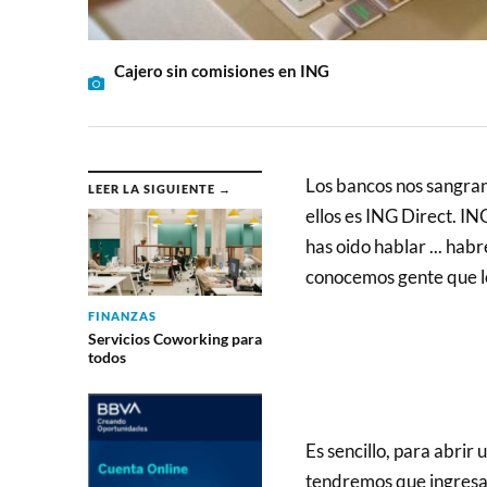
Cajero sin comisiones en ING
Los bancos nos sangran 
LEER LA SIGUIENTE →
ellos es ING Direct. IN
has oido hablar ... habr
conocemos gente que l
FINANZAS
Servicios Coworking para
todos
Es sencillo, para abrir
tendremos que ingresa