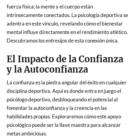
fuerza física; la mente y el cuerpo están
intrínsecamente conectados. La psicología deportiva se
adentra en este vínculo, revelando cómo el bienestar
mental influye directamente en el rendimiento atlético.
Descubramos los entresijos de esta conexión única.
El Impacto de la Confianza
y la Autoconfianza
La confianza es la piedra angular del éxito en cualquier
disciplina deportiva. Aquí es donde entra en juego el
psicólogo deportivo, desbloqueando el potencial al
fomentar la autoconfianza y la creencia en las
habilidades propias. Exploraremos cómo este apoyo
psicológico puede ser la llave maestra para alcanzar
metas ambiciosas.