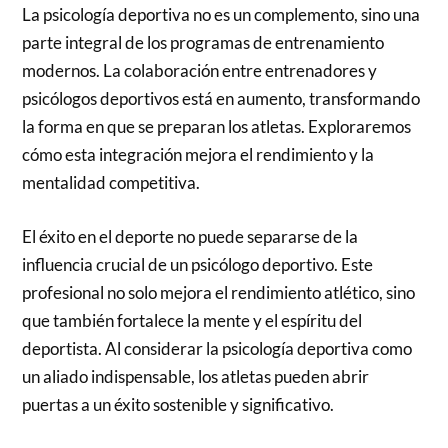
La psicología deportiva no es un complemento, sino una
parte integral de los programas de entrenamiento
modernos. La colaboración entre entrenadores y
psicólogos deportivos está en aumento, transformando
la forma en que se preparan los atletas. Exploraremos
cómo esta integración mejora el rendimiento y la
mentalidad competitiva.
El éxito en el deporte no puede separarse de la
influencia crucial de un psicólogo deportivo. Este
profesional no solo mejora el rendimiento atlético, sino
que también fortalece la mente y el espíritu del
deportista. Al considerar la psicología deportiva como
un aliado indispensable, los atletas pueden abrir
puertas a un éxito sostenible y significativo.