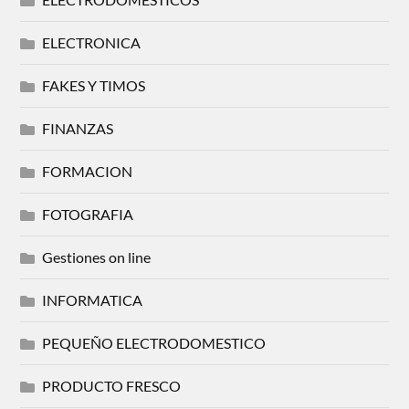
ELECTRONICA
FAKES Y TIMOS
FINANZAS
FORMACION
FOTOGRAFIA
Gestiones on line
INFORMATICA
PEQUEÑO ELECTRODOMESTICO
PRODUCTO FRESCO