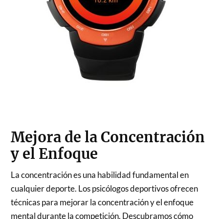
Mejora de la Concentración
y el Enfoque
La concentración es una habilidad fundamental en
cualquier deporte. Los psicólogos deportivos ofrecen
técnicas para mejorar la concentración y el enfoque
mental durante la competición. Descubramos cómo