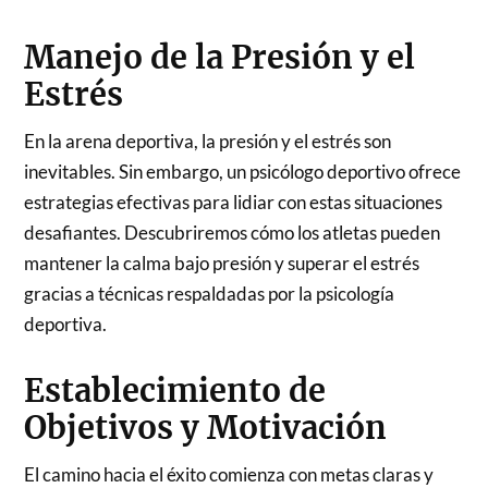
Manejo de la Presión y el
Estrés
En la arena deportiva, la presión y el estrés son
inevitables. Sin embargo, un psicólogo deportivo ofrece
estrategias efectivas para lidiar con estas situaciones
desafiantes. Descubriremos cómo los atletas pueden
mantener la calma bajo presión y superar el estrés
gracias a técnicas respaldadas por la psicología
deportiva.
Establecimiento de
Objetivos y Motivación
El camino hacia el éxito comienza con metas claras y