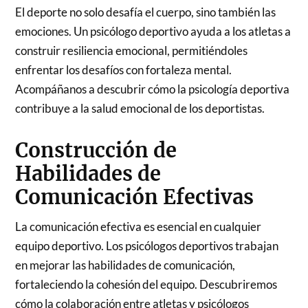
El deporte no solo desafía el cuerpo, sino también las
emociones. Un psicólogo deportivo ayuda a los atletas a
construir resiliencia emocional, permitiéndoles
enfrentar los desafíos con fortaleza mental.
Acompáñanos a descubrir cómo la psicología deportiva
contribuye a la salud emocional de los deportistas.
Construcción de
Habilidades de
Comunicación Efectivas
La comunicación efectiva es esencial en cualquier
equipo deportivo. Los psicólogos deportivos trabajan
en mejorar las habilidades de comunicación,
fortaleciendo la cohesión del equipo. Descubriremos
cómo la colaboración entre atletas y psicólogos