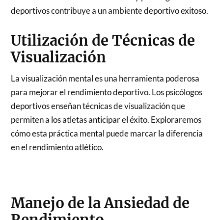
deportivos contribuye a un ambiente deportivo exitoso.
Utilización de Técnicas de
Visualización
La visualización mental es una herramienta poderosa
para mejorar el rendimiento deportivo. Los psicólogos
deportivos enseñan técnicas de visualización que
permiten a los atletas anticipar el éxito. Exploraremos
cómo esta práctica mental puede marcar la diferencia
en el rendimiento atlético.
Manejo de la Ansiedad de