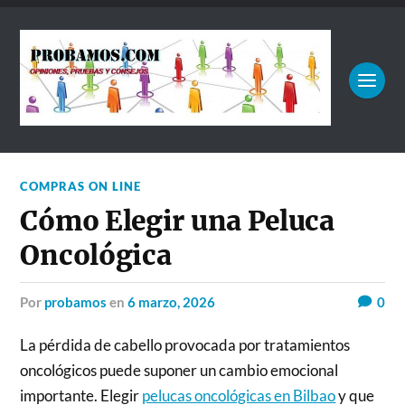
COMPRAS ON LINE
Cómo Elegir una Peluca
Oncológica
por
probamos
en
6 marzo, 2026
0
La pérdida de cabello provocada por tratamientos
oncológicos puede suponer un cambio emocional
importante. Elegir
pelucas oncológicas en Bilbao
y que