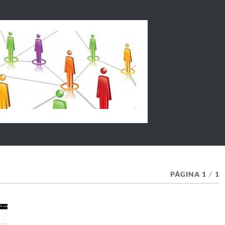
PÁGINA 1
/
1