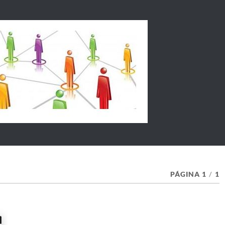
PÁGINA 1
/
1